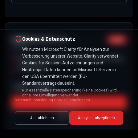
Cookies & Datenschutz
POWER OUTLET Sp. z o.o.
Poland
Józefów
Wir nutzen Microsoft Clarity für Analysen zur
Verbesserung unserer Website. Clarity verwendet
Ul. Marszałka Piłsudskiego 11, 05-420 Józefów, Poland
Cookies für Session-Aufzeichnungen und
+48 503 863 557
Heatmaps. Daten können an Microsoft-Server in
den USA übermittelt werden (EU-
Standardvertragsklauseln).
Verkauf
Aftersales
Nur essenzielle Datenspeicherung (keine Cookies) wird
ohne Ihre Einwilligung verwendet.
Datenschutzerklärung
|
Cookie-Einstellungen
Directions
Website
Alle ablehnen
Analytics akzeptieren