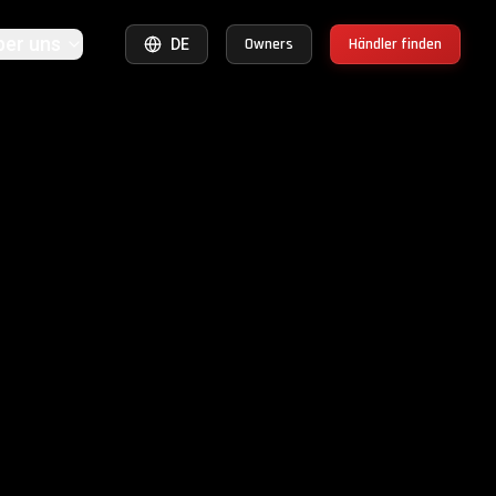
ber uns
Owners
Händler finden
DE