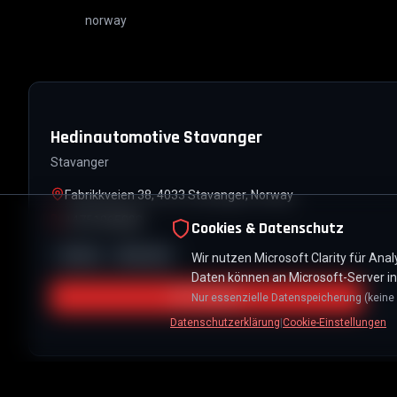
norway
Hedinautomotive Stavanger
Stavanger
Fabrikkveien 38, 4033 Stavanger, Norway
+4751965000
Cookies & Datenschutz
Verkauf
Aftersales
Wir nutzen Microsoft Clarity für An
Daten können an Microsoft-Server i
Directions
Nur essenzielle Datenspeicherung (keine 
Datenschutzerklärung
|
Cookie-Einstellungen