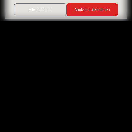
Alle ablehnen
Analytics akzeptieren
Konfigurator
Test Drive
Picture by
@borre_z
CORVETTE
by Hedin Sportcar
Ein Mythos - Drei Modelle
Erleben Sie die Faszination amerikanischer Performance-Technik.