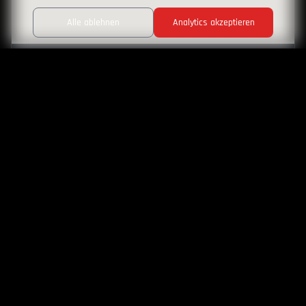
Alle ablehnen
Analytics akzeptieren
Konfigurator
Test Drive
Picture by
@borre_z
CORVETTE
by Hedin Sportcar
Ein Mythos - Drei Modelle
Erleben Sie die Faszination amerikanischer Performance-Technik.